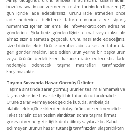
Almış olduğunuz ürünü ambalajını açmadan, kullanmadan,
bozulmasına imkan vermeden teslim tarihinden itibaren (7)
gün içinde iade edebilirsiniz. Ürünü iade etmeden önce
iade nedeninizi belirterek fatura numaranız ve sipariş
numaranızı içeren bir email ile info@erkatip.com adresine
gönderiniz. Şirketimiz gönderdiğiniz e-mail veya faksı alır
almaz sizinle temasa geçecek, ürünü nasıl iade edeceğinizi
size bildirilecektir. Ürünle beraber adınıza kesilen fatura da
geri gönderilmelidir. İade edilen ürün yerine bir başka ürün
veya ürünün bedeli kredi kartınıza iade edilecektir. İade
nedeniyle ödenecek taşıma masrafları tarafınızdan
karşılanacaktır.
Taşıma Sırasında Hasar Görmüş Ürünler
Taşıma sırasında zarar görmüş ürünler teslim alınmamalı ve
taşıma şirketine hasar ile ilgili bir tutanak tutturulmalıdır.
Ürüne zarar vermeyecek şekilde kutuda, ambalajda
olabilecek küçük eziklerden dolayı ürün iade edilmemelidir.
Fakat tarafınızdan teslim alındıktan sonra taşıma firması
görevini yerine getirdiği kabul edilmiş sayılacaktır. Kabul
edilmeyen ürünün hasar tutanağı tarafınızdan ulaştırıldıktan