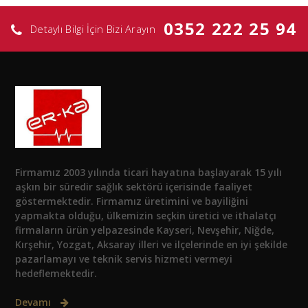
0352 222 25 94
Detaylı Bilgi İçin Bizi Arayın
Firmamız 2003 yılında ticari hayatına başlayarak 15 yılı
aşkın bir süredir sağlık sektörü içerisinde faaliyet
göstermektedir. Firmamız üretimini ve bayiliğini
yapmakta olduğu, ülkemizin seçkin üretici ve ithalatçı
firmaların ürün yelpazesinde Kayseri, Nevşehir, Niğde,
Kırşehir, Yozgat, Aksaray illeri ve ilçelerinde en iyi şekilde
pazarlamayı ve teknik servis hizmeti vermeyi
hedeflemektedir.
Devamı